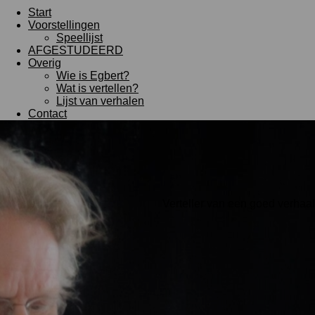
Start
Voorstellingen
Speellijst
AFGESTUDEERD
Overig
Wie is Egbert?
Wat is vertellen?
Lijst van verhalen
Contact
Verteller van een goed verhaal