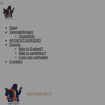
Ga
direct
naar
de
hoofdinhoud
Start
Voorstellingen
Speellijst
AFGESTUDEERD
Overig
Wie is Egbert?
Wat is vertellen?
Lijst van verhalen
Contact
EGTVERTELT